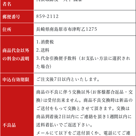
者名
859-2112
郵便番号
長崎県南島原市布津町乙1275
住所
1.消費税
2.送料
商品代金以外
3.代金引換便手数料（お支払い方法に選択され
の料金の説明
た場合）
ご注文後7日以内といたします。
申込有効期限
商品の不良に伴う交換以外(お客様都合返品・交
換)は受付出来ません。商品不良交換時は新品の
ご送付をもって交換とさせて頂きます。交換は
商品到着後2日以内にご連絡を頂き1週間以内に
送料着払いでご返送下さい。
不良品
メールにて以下をご送付頂くか、電話にてご連