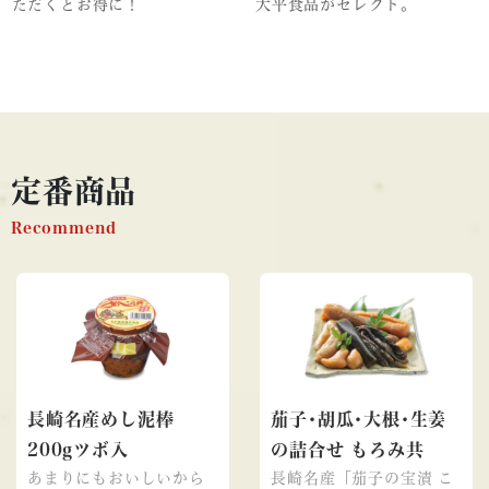
ただくとお得に！
大平食品がセレクト。
定番商品
Recommend
長崎名産めし泥棒
茄子･胡瓜･大根･生姜
200gツボ入
の詰合せ もろみ共
あまりにもおいしいから
長崎名産「茄子の宝漬 こ