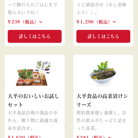
って隣の人のごはんまで
うじ漬詰合せ（めし泥棒
取らないでね！
入り）」。
¥238（税込）〜
¥1,296（税込）〜
詳しくはこちら
詳しくはこちら
大平食品の高菜漬けシ
大平のおいしいお試し
リーズ
セット
契約農家様と連携し、自
大平食品自慢の逸品の中
然の恵みがたっぷり詰ま
から、贈り物に最適な商
った高菜。
品を詰合せ。
¥281（税込）〜
¥1,620（税込）