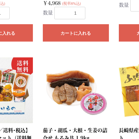
￥4,968
込)
(税率8%込)
数量
数量
に入れる
カートに入れる
／送料･税込】
茄子・胡瓜・大根・生姜の詰
長崎県産
セット（送料無
合せ もろみ共 1.9kg
ト