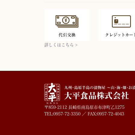
詳しくはこちら >
〒859-2112 長崎県南島原市布津町乙1275
TEL:0957-72-3350 ／ FAX:0957-72-4043