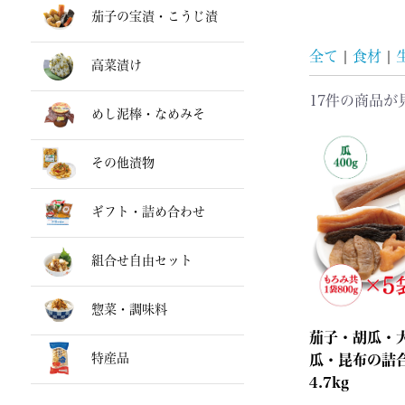
茄子の宝漬・こうじ漬
全て
|
食材
|
高菜漬け
17件
の商品が
めし泥棒・なめみそ
その他漬物
ギフト・詰め合わせ
組合せ自由セット
惣菜・調味料
茄子・胡瓜・
特産品
瓜・昆布の詰
4.7kg