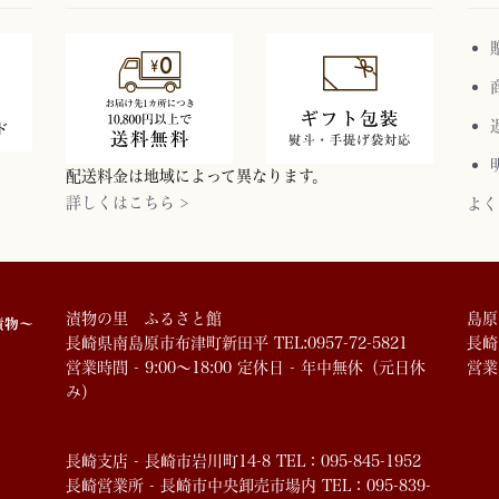
配送料金は地域によって異なります。
詳しくはこちら >
よく
漬物の里 ふるさと館
島原
長崎県南島原市布津町新田平 TEL:0957-72-5821
長崎市
営業時間 - 9:00～18:00 定休日 - 年中無休（元日休
営業
み）
長崎支店 - 長崎市岩川町14-8 TEL：095-845-1952
長崎営業所 - 長崎市中央卸売市場内 TEL：095-839-