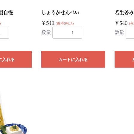
里自慢
しょうがせんべい
若生姜みそ
￥540
￥540
)
(税率8%込)
(税
数量
数量
に入れる
カートに入れる