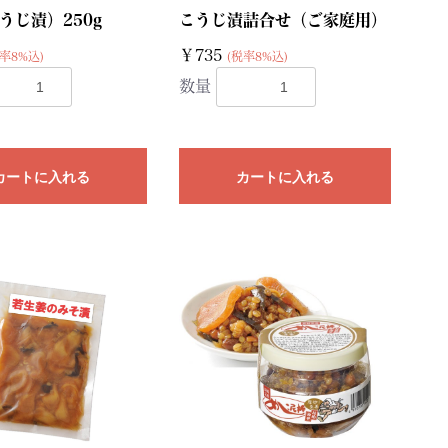
うじ漬）250g
こうじ漬詰合せ（ご家庭用）
￥735
率8%込)
(税率8%込)
数量
カートに入れる
カートに入れる