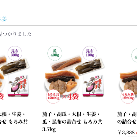
生姜
見つかりました
大根・生姜・
茄子・胡瓜・大根・生姜・
茄子・胡
合せ もろみ共
瓜・昆布の詰合せ もろみ共
の詰合せ 
3.7kg
￥3,888