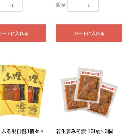
数量
カートに入れる
カートに入れる
 ふる里自慢3個セッ
若生姜みそ漬 150g×3個