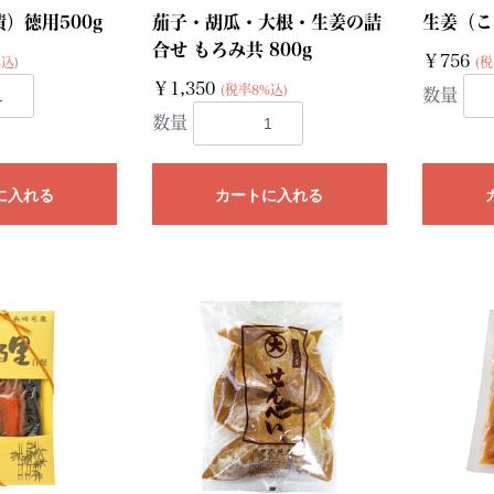
）徳用500g
茄子・胡瓜・大根・生姜の詰
生姜（こ
合せ もろみ共 800g
￥756
込)
(税
￥1,350
(税率8%込)
数量
数量
に入れる
カートに入れる