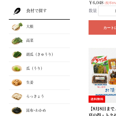
￥6,048
(税率8%
数量
食材で探す
大根
カート
高菜
胡瓜（きゅうり）
瓜（うり）
生姜
らっきょう
【8月8日まで
昆布･わかめ
夏の得・トク