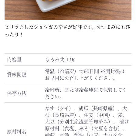
ピリッとしたショウガの辛さが好評です。おつまみにもぴ
ったり！
内容量
もろみ共 1.9g
常温（冷暗所）で90日間 ※開封後は
賞味期限
お早目にお召し上がりください。
冷暗所、または冷蔵庫にて保管してく
保存方法
ださい。
なす（タイ）、胡瓜（長崎県産）、大
根（長崎県産）、生姜（中国）、麦、
大豆（分別生産流通管理済み）、 漬け
原材料（食塩、みそ（大豆を含む）、
原材料名
砂糖、水飴、醤油（小麦、大豆を含