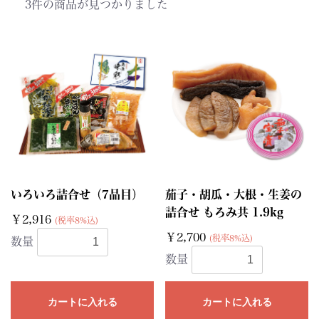
3件
の商品が見つかりました
いろいろ詰合せ（7品目）
茄子・胡瓜・大根・生姜の
詰合せ もろみ共 1.9kg
￥2,916
(税率8%込)
￥2,700
(税率8%込)
数量
数量
カートに入れる
カートに入れる