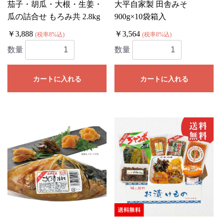
茄子・胡瓜・大根・生姜・
大平自家製 田舎みそ
瓜の詰合せ もろみ共 2.8kg
900g×10袋箱入
￥3,888
￥3,564
(税率8%込)
(税率8%込)
数量
数量
カートに入れる
カートに入れる