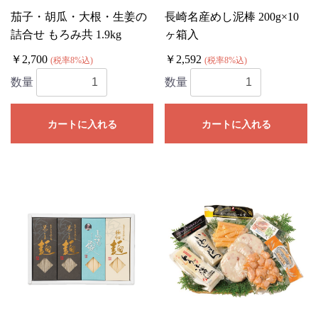
茄子・胡瓜・大根・生姜の
長崎名産めし泥棒 200g×10
詰合せ もろみ共 1.9kg
ヶ箱入
￥2,700
￥2,592
(税率8%込)
(税率8%込)
数量
数量
カートに入れる
カートに入れる