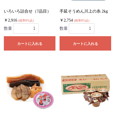
いろいろ詰合せ（7品目）
手延そうめん川上の糸 2kg
￥2,916
￥2,754
(税率8%込)
(税率8%込)
数量
数量
カートに入れる
カートに入れる