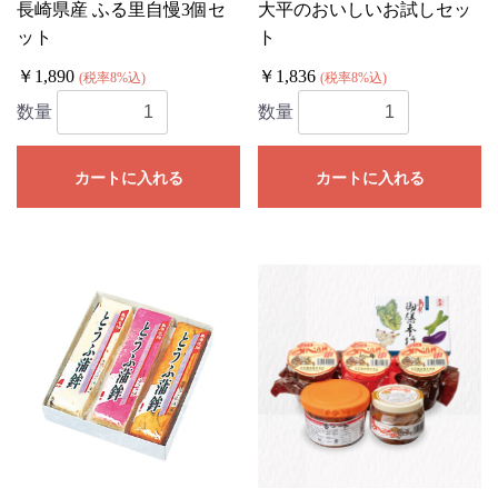
長崎県産 ふる里自慢3個セ
大平のおいしいお試しセッ
ット
ト
￥1,890
￥1,836
(税率8%込)
(税率8%込)
数量
数量
カートに入れる
カートに入れる