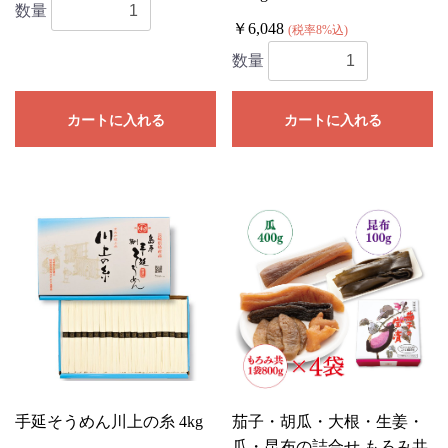
数量
￥6,048
(税率8%込)
数量
カートに入れる
カートに入れる
手延そうめん川上の糸 4kg
茄子・胡瓜・大根・生姜・
瓜・昆布の詰合せ もろみ共