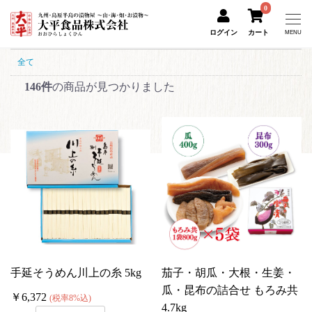
0
ログイン
カート
MENU
全て
146件
の商品が見つかりました
手延そうめん川上の糸 5kg
茄子・胡瓜・大根・生姜・
瓜・昆布の詰合せ もろみ共
￥6,372
(税率8%込)
4.7kg