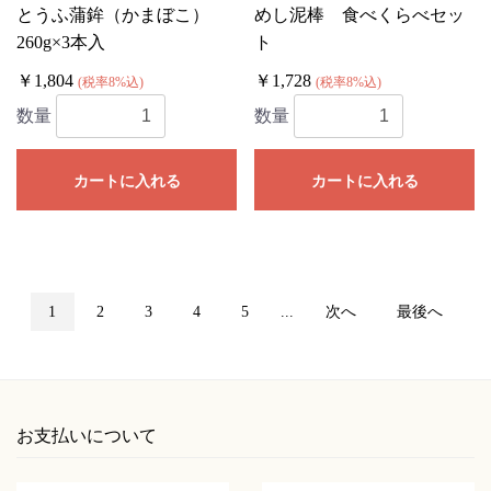
とうふ蒲鉾（かまぼこ）
めし泥棒 食べくらべセッ
260g×3本入
ト
￥1,804
￥1,728
(税率8%込)
(税率8%込)
数量
数量
カートに入れる
カートに入れる
1
2
3
4
5
...
次へ
最後へ
お支払いについて