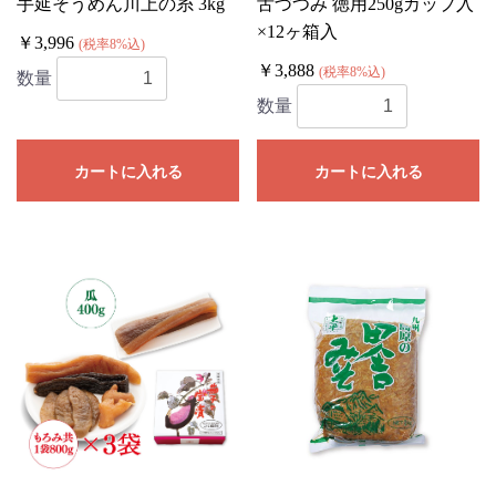
手延そうめん川上の糸 3kg
舌づつみ 徳用250gカップ入
×12ヶ箱入
￥3,996
(税率8%込)
￥3,888
(税率8%込)
数量
数量
カートに入れる
カートに入れる