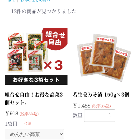
12件
の商品が見つかりました
組合せ自由！お得な高菜3
若生姜みそ漬 150g×3個
個セット.
￥1,458
(税率8%込)
￥918
(税率8%込)
数量
1袋目
必須