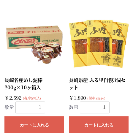
長崎名産めし泥棒
長崎県産 ふる里自慢3個セ
200g×10ヶ箱入
ット
￥2,592
￥1,890
(税率8%込)
(税率8%込)
数量
数量
カートに入れる
カートに入れる