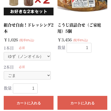
組合せ自由！ドレッシング2
こうじ漬詰合せ（ご家庭
本
用）5個
￥1,026
￥3,456
(税率8%込)
(税率8%込)
数量
1本目
必須
2本目
必須
数量
カートに入れる
カートに入れる