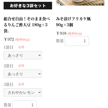
組合せ自由！そのまま食べ
みそ漬けフリカケ風
るりんご酢大豆 180g×3
90g×3個
袋.
￥918
(税率8%込)
￥972
(税率8%込)
数量
1袋目
必須
2袋目
必須
3袋目
必須
数量