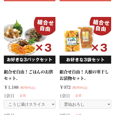
組合せ自由！ごはんのお供
組合せ自由！大根の寒干し
セット.
お漬物セット.
￥1,188
￥972
(税率8%込)
(税率8%込)
1袋目
1袋目
必須
必須