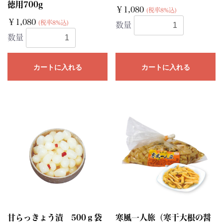
徳用700g
￥1,080
(税率8%込)
￥1,080
(税率8%込)
数量
数量
カートに入れる
カートに入れる
甘らっきょう漬 500ｇ袋
寒風一人旅（寒干大根の醤