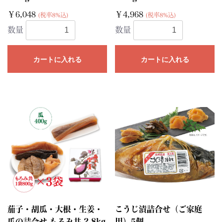
￥6,048
￥4,968
(税率8%込)
(税率8%込)
数量
数量
カートに入れる
カートに入れる
茄子・胡瓜・大根・生姜・
こうじ漬詰合せ（ご家庭
瓜の詰合せ もろみ共 2.8kg
用）5個