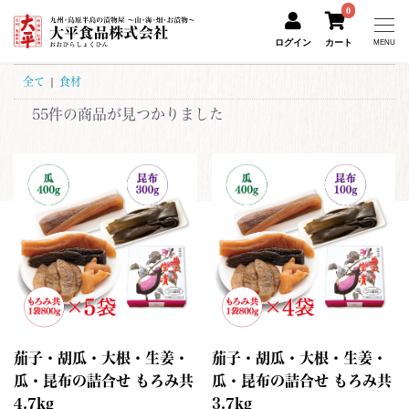
0
ログイン
カート
MENU
全て
|
食材
55件
の商品が見つかりました
茄子・胡瓜・大根・生姜・
茄子・胡瓜・大根・生姜・
瓜・昆布の詰合せ もろみ共
瓜・昆布の詰合せ もろみ共
4.7kg
3.7kg