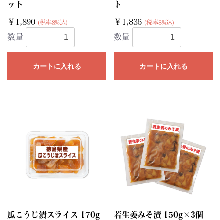
ット
ト
￥1,890
￥1,836
(税率8%込)
(税率8%込)
数量
数量
カートに入れる
カートに入れる
瓜こうじ漬スライス 170g
若生姜みそ漬 150g×3個