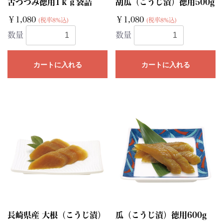
舌づつみ徳用1ｋｇ袋詰
胡瓜（こうじ漬）徳用500g
￥1,080
￥1,080
(税率8%込)
(税率8%込)
数量
数量
カートに入れる
カートに入れる
長崎県産 大根（こうじ漬）
瓜（こうじ漬）徳用600g