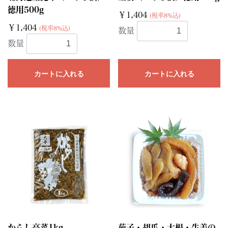
徳用500g
￥1,404
(税率8%込)
￥1,404
(税率8%込)
数量
数量
カートに入れる
カートに入れる
からし高菜1kg
茄子・胡瓜・大根・生姜の