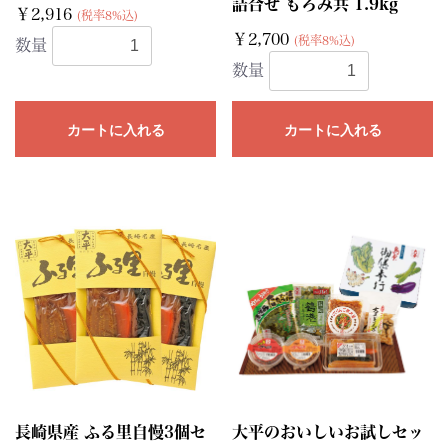
詰合せ もろみ共 1.9kg
￥2,916
(税率8%込)
￥2,700
(税率8%込)
数量
数量
カートに入れる
カートに入れる
長崎県産 ふる里自慢3個セ
大平のおいしいお試しセッ