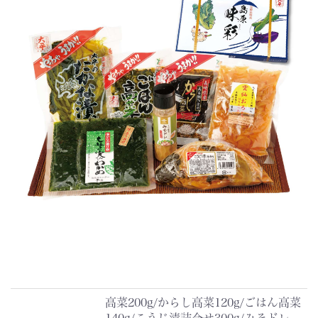
高菜200g/からし高菜120g/ごはん高菜
140g/こうじ漬詰合せ300g/みそドレ