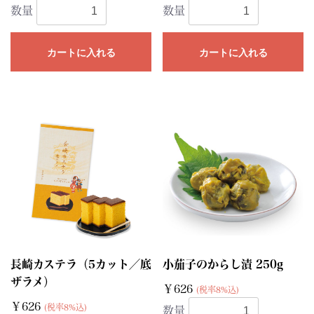
数量
数量
カートに入れる
カートに入れる
長崎カステラ（5カット／底
小茄子のからし漬 250g
ザラメ）
￥626
(税率8%込)
￥626
(税率8%込)
数量