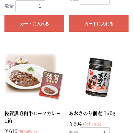
数量
カートに入れる
カートに入れる
佐賀黒毛和牛ビーフカレー
あおさのり佃煮 150g
1箱
￥594
(税率8%込)
￥616
(税率8%込)
数量