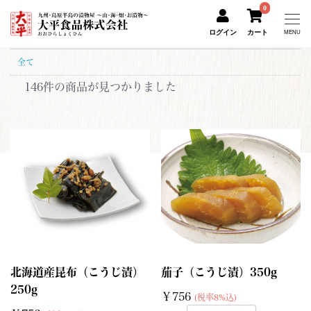
0
ログイン
カート
MENU
全て
146件
の商品が見つかりました
北海道産昆布（こうじ漬）
茄子（こうじ漬）350g
250g
￥756
(税率8%込)