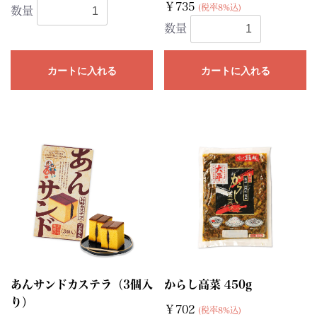
￥735
(税率8%込)
数量
数量
カートに入れる
カートに入れる
あんサンドカステラ（3個入
からし高菜 450g
り）
￥702
(税率8%込)