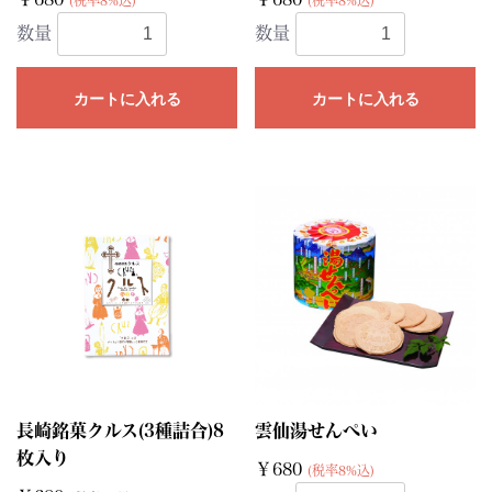
(税率8%込)
(税率8%込)
数量
数量
カートに入れる
カートに入れる
長崎銘菓クルス(3種詰合)8
雲仙湯せんぺい
枚入り
￥680
(税率8%込)