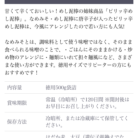
甘くて辛くておいしい！めし泥棒の姉妹商品「ピリッ辛め
し泥棒」。なめみそ・めし泥棒に唐辛子が入ったピリッ辛
めし泥棒は、今風にアレンジしたので若い方にも人気!
なめみそとは、調味料として使う味噌ではなく、そのまま
食べられる味噌のことで、・ごはんにそのままかける・炒
め物のアレンジに・麺類にいれて担々麺風になど、さまざ
まな使い方ができます。徳用サイズでリピーターの方にも
おすすめです！
内容量
徳用500g袋詰
常温（冷暗所）で120日間 ※開封後は
賞味期限
お早目にお召し上がりください。
冷暗所、または冷蔵庫にて保管してく
保存方法
ださい。
はだか麦、大豆（遺伝子組換えでな