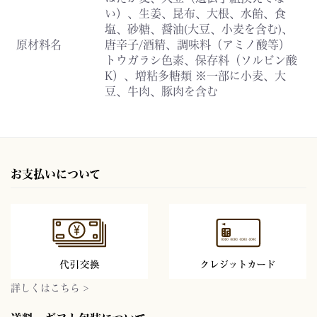
い）、生姜、昆布、大根、水飴、食
塩、砂糖、醤油(大豆、小麦を含む)、
原材料名
唐辛子/酒精、調味料（アミノ酸等）
トウガラシ色素、保存料（ソルビン酸
K）、増粘多糖類 ※一部に小麦、大
豆、牛肉、豚肉を含む
お支払いについて
詳しくはこちら >