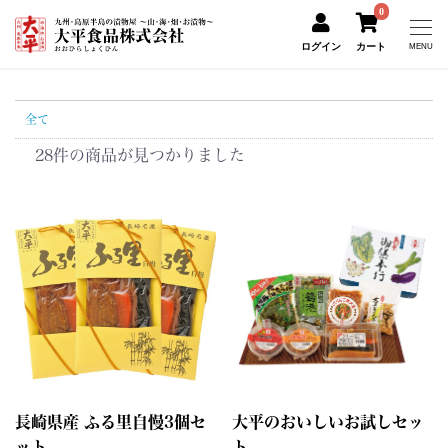
0
ログイン
カート
MENU
全て
28件
の商品が見つかりました
長崎県産 ふる里自慢3個セ
大平のおいしいお試しセッ
ット
ト