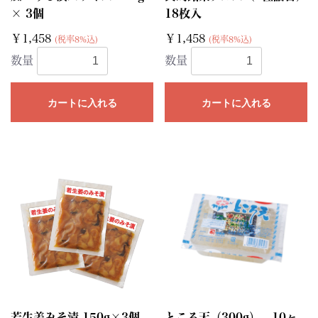
× 3個
18枚入
￥1,458
￥1,458
(税率8%込)
(税率8%込)
数量
数量
カートに入れる
カートに入れる
若生姜みそ漬 150g×3個
ところ天（300g） 10ヶ