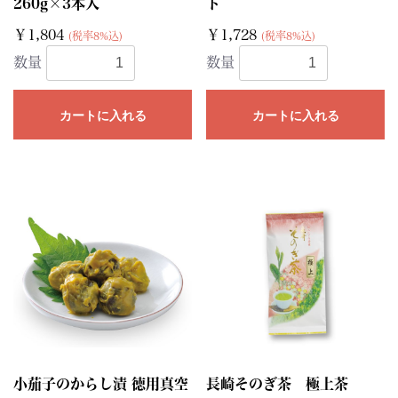
260g×3本入
ト
￥1,804
￥1,728
(税率8%込)
(税率8%込)
数量
数量
カートに入れる
カートに入れる
小茄子のからし漬 徳用真空
長崎そのぎ茶 極上茶