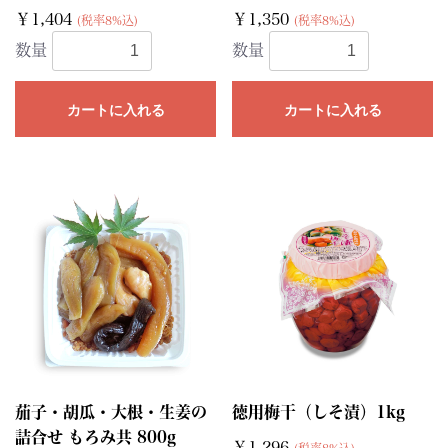
￥1,404
￥1,350
(税率8%込)
(税率8%込)
数量
数量
カートに入れる
カートに入れる
茄子・胡瓜・大根・生姜の
徳用梅干（しそ漬）1kg
詰合せ もろみ共 800g
￥1,296