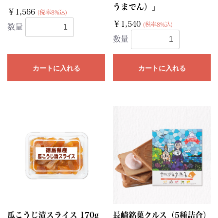
うまでん）」
￥1,566
(税率8%込)
￥1,540
(税率8%込)
数量
数量
カートに入れる
カートに入れる
瓜こうじ漬スライス 170g
長崎銘菓クルス（5種詰合）