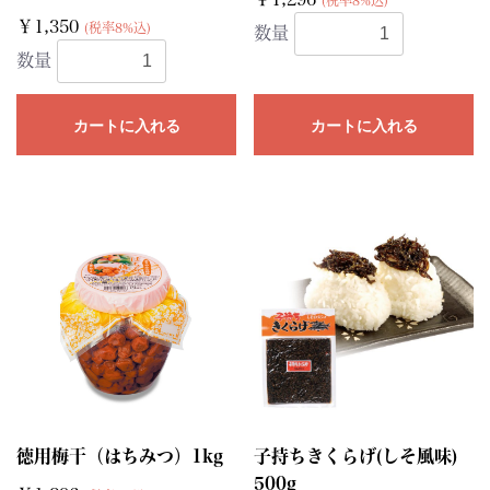
(税率8%込)
￥1,350
(税率8%込)
数量
数量
カートに入れる
カートに入れる
徳用梅干（はちみつ）1kg
子持ちきくらげ(しそ風味)
500g