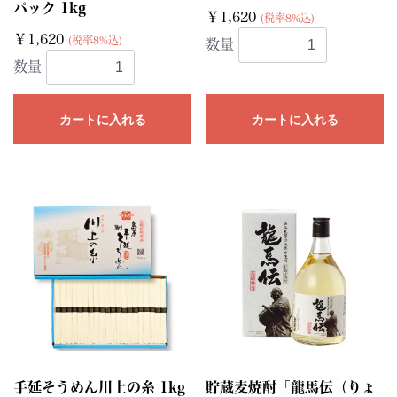
パック 1kg
￥1,620
(税率8%込)
￥1,620
(税率8%込)
数量
数量
カートに入れる
カートに入れる
手延そうめん川上の糸 1kg
貯蔵麦焼酎「龍馬伝（りょ