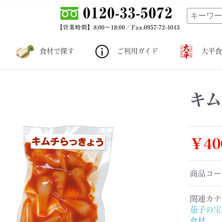
食材で探す
ご利用ガイド
大平食
キム
￥40
商品コ
関連カテ
茄子の宝
食材