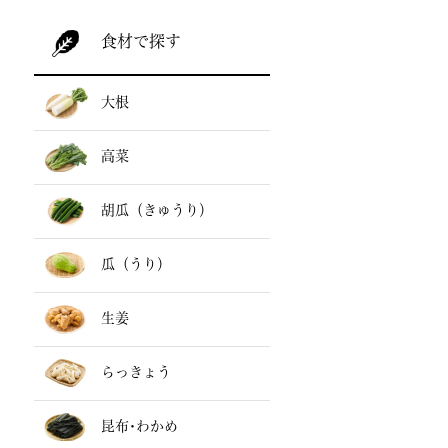
食材で探す
大根
高菜
胡瓜（きゅうり）
瓜（うり）
生姜
らっきょう
昆布･わかめ