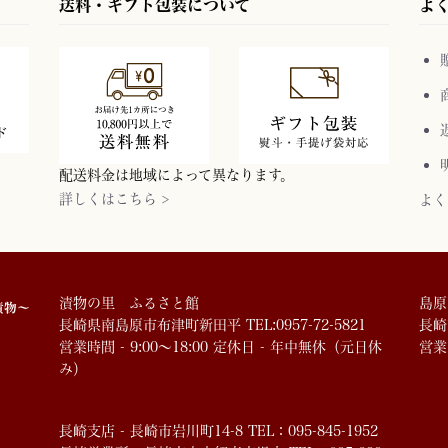
送料・ギフト包装について
よ
配送料金は地域によって異なります。
詳しくはこちら >
よく
漬物の里 ふるさと館
島原
長崎県南島原市布津町新田平 TEL:0957-72-5821
長崎市
営業時間 - 9:00～18:00 定休日 - 年中無休（元日休
営業
み）
長崎支店 - 長崎市岩川町14-8 TEL：095-845-1952