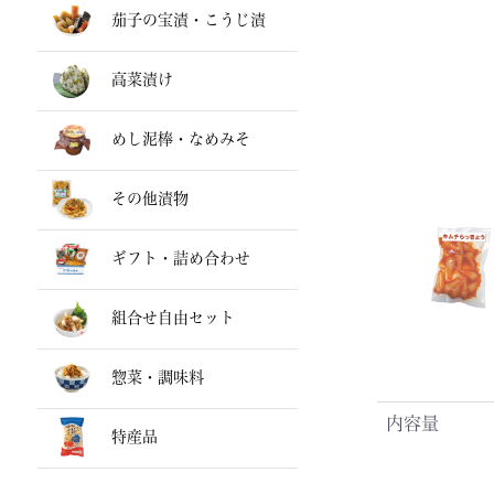
茄子の宝漬・こうじ漬
高菜漬け
めし泥棒・なめみそ
その他漬物
ギフト・詰め合わせ
組合せ自由セット
惣菜・調味料
内容量
特産品