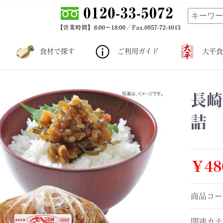
食材で探す
ご利用ガイド
大平食
長崎
詰
￥48
商品コ
関連カテ