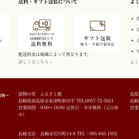
送料・ギフト包装について
よ
配送料金は地域によって異なります。
詳しくはこちら >
よく
漬物の里 ふるさと館
島原
長崎県南島原市布津町新田平 TEL:0957-72-5821
長崎市
営業時間 - 9:00～18:00 定休日 - 年中無休（元日休
営業
み）
長崎支店 - 長崎市岩川町14-8 TEL：095-845-1952