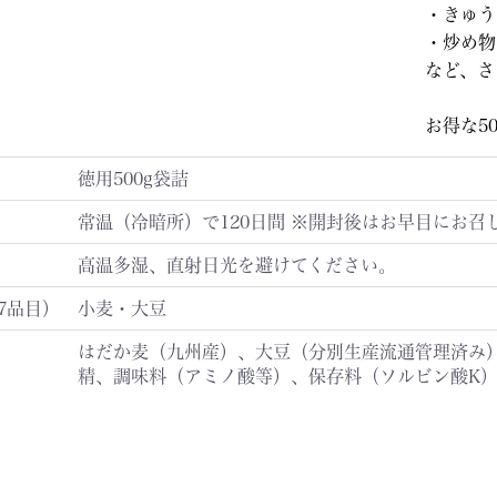
・きゅう
・炒め物
など、さ
お得な5
徳用500g袋詰
常温（冷暗所）で120日間 ※開封後はお早目にお召
高温多湿、直射日光を避けてください。
7品目）
小麦・大豆
はだか麦（九州産）、大豆（分別生産流通管理済み
精、調味料（アミノ酸等）、保存料（ソルビン酸K