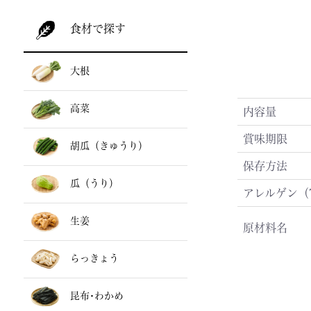
食材で探す
大根
高菜
内容量
賞味期限
胡瓜（きゅうり）
保存方法
瓜（うり）
アレルゲン（
生姜
原材料名
らっきょう
昆布･わかめ