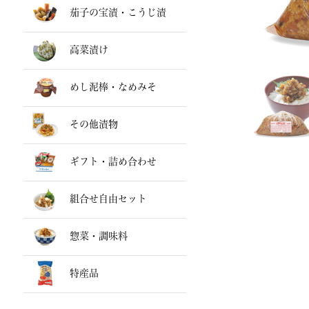
茄子の宝漬・こうじ漬
高菜漬け
めし泥棒・なめみそ
その他漬物
ギフト・詰め合わせ
組合せ自由セット
惣菜・調味料
特産品