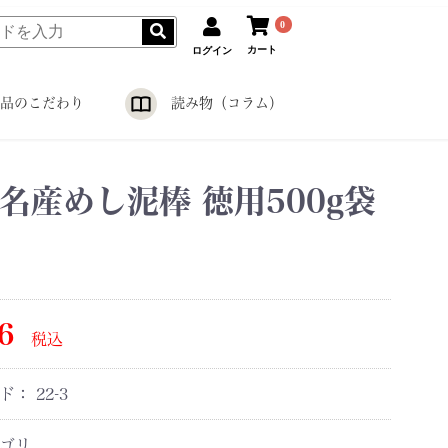
0
カート
ログイン
品のこだわり
読み物（コラム）
名産めし泥棒 徳用500g袋
6
税込
ード：
22-3
ゴリ