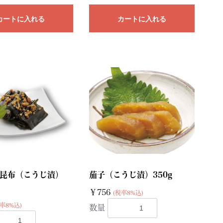
カートに入れる
カートに入れる
昆布（こうじ漬）
茄子（こうじ漬）350g
￥756
(税率8%込)
率8%込)
数量