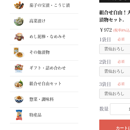
茄子の宝漬・こうじ漬
組合せ自由！
漬物セット.
高菜漬け
￥972
(税率8%込
めし泥棒・なめみそ
1袋目
必須
その他漬物
2袋目
必須
ギフト・詰め合わせ
組合せ自由セット
3袋目
必須
惣菜・調味料
数量
特産品
カート