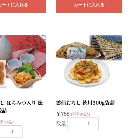
カートに入れる
カートに入れる
し はちみつ入り 徳
雲仙おろし 徳用500g袋詰
袋詰
￥788
(税率8%込)
率8%込)
数量