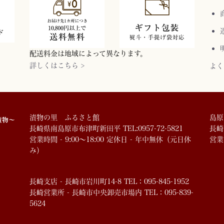
配送料金は地域によって異なります。
詳しくはこちら >
よく
漬物の里 ふるさと館
島原
長崎県南島原市布津町新田平 TEL:0957-72-5821
長崎市
営業時間 - 9:00～18:00 定休日 - 年中無休（元日休
営業
み）
長崎支店 - 長崎市岩川町14-8 TEL：095-845-1952
長崎営業所 - 長崎市中央卸売市場内 TEL：095-839-
5624