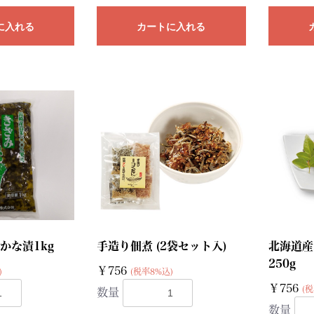
に入れる
カートに入れる
かな漬1kg
手造り佃煮 (2袋セット入)
北海道産
250g
￥756
)
(税率8%込)
￥756
(税
数量
数量