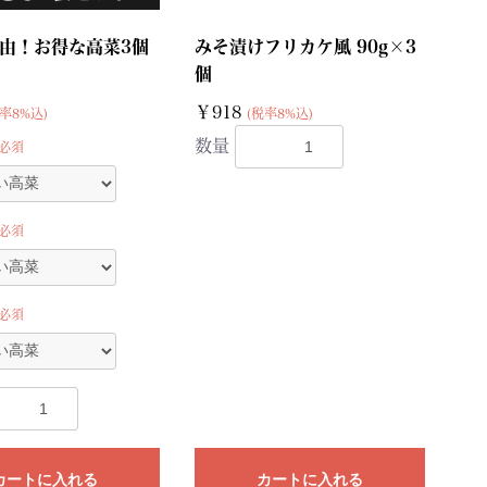
由！お得な高菜3個
みそ漬けフリカケ風 90g×3
個
￥918
率8%込)
(税率8%込)
数量
必須
必須
必須
カートに入れる
カートに入れる