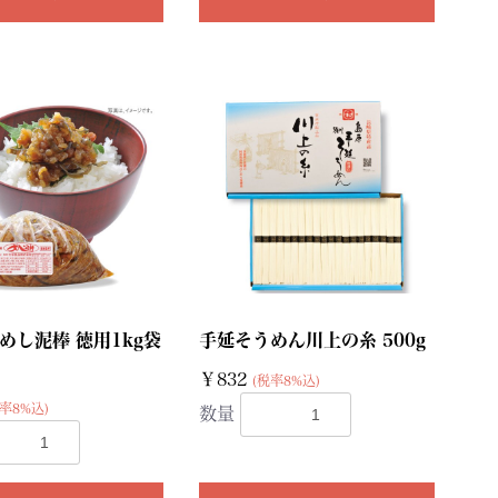
めし泥棒 徳用1kg袋
手延そうめん川上の糸 500g
￥832
(税率8%込)
率8%込)
数量