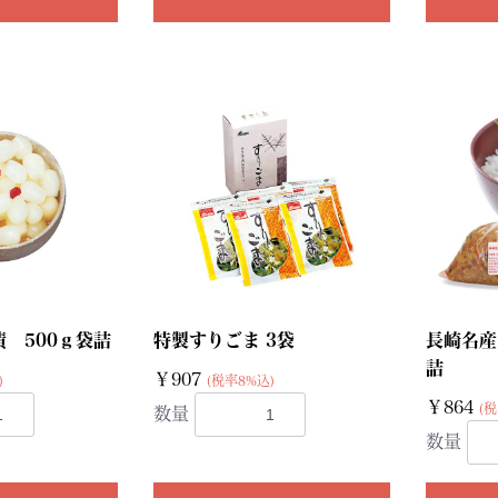
 500ｇ袋詰
特製すりごま 3袋
長崎名産
詰
￥907
)
(税率8%込)
￥864
(税
数量
数量