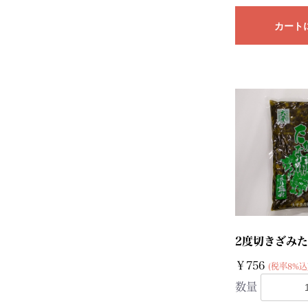
カート
2度切きざみた
￥756
(税率8%込
数量