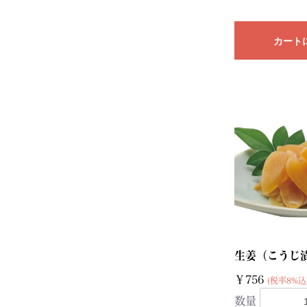
カート
生姜（こうじ漬
￥756
(税率8%込
数量