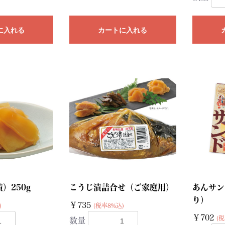
に入れる
カートに入れる
）250g
こうじ漬詰合せ（ご家庭用）
あんサン
り）
￥735
)
(税率8%込)
￥702
(税
数量