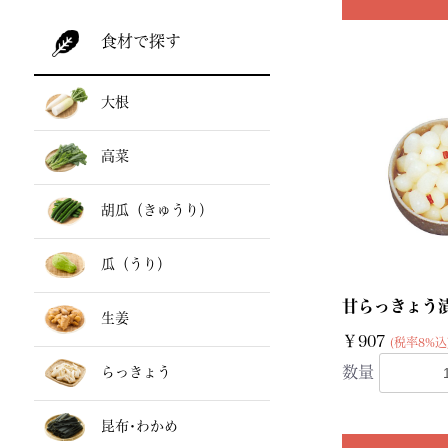
食材で探す
大根
高菜
胡瓜（きゅうり）
瓜（うり）
甘らっきょう漬
生姜
￥907
(税率8%込
数量
らっきょう
昆布･わかめ