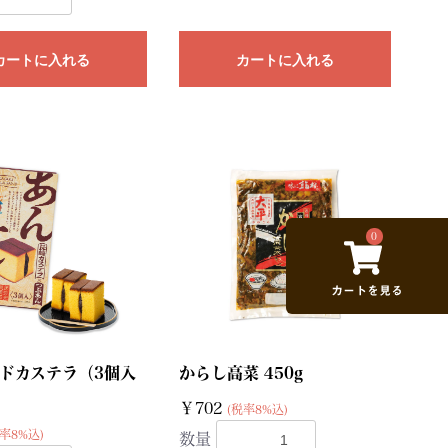
カートに入れる
カートに入れる
0
ドカステラ（3個入
からし高菜 450g
￥702
(税率8%込)
率8%込)
数量