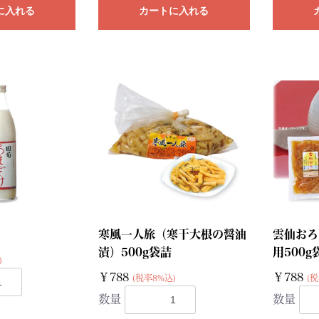
に入れる
カートに入れる
寒風一人旅（寒干大根の醤油
雲仙おろ
漬）500g袋詰
用500g
)
￥788
￥788
(税率8%込)
(税
数量
数量