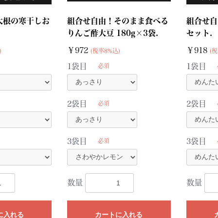
大根の寒干しお
組合せ自由！そのまま食べる
組合せ自
りんご酢大豆 180g×3袋.
セット.
￥972
￥918
)
(税率8%込)
(税
1袋目
1袋目
必須
2袋目
2袋目
必須
3袋目
3袋目
必須
数量
数量
に入れる
カートに入れる