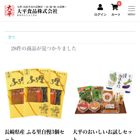
0
ログイン
カート
MENU
全て
28件
の商品が見つかりました
長崎県産 ふる里自慢3個セ
大平のおいしいお試しセッ
ット
ト