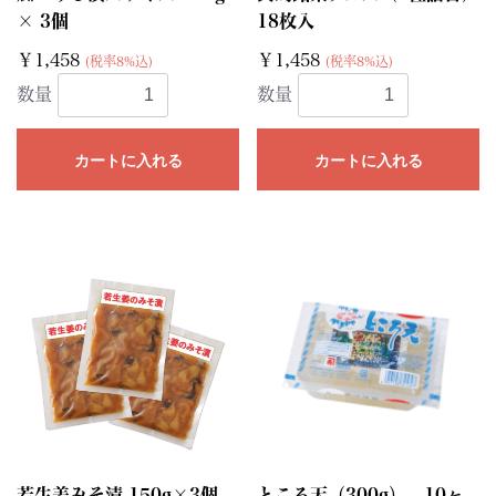
× 3個
18枚入
￥1,458
￥1,458
(税率8%込)
(税率8%込)
数量
数量
カートに入れる
カートに入れる
若生姜みそ漬 150g×3個
ところ天（300g） 10ヶ