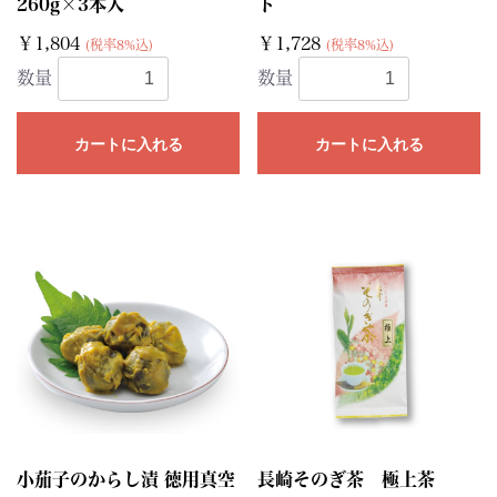
260g×3本入
ト
￥1,804
￥1,728
(税率8%込)
(税率8%込)
数量
数量
カートに入れる
カートに入れる
小茄子のからし漬 徳用真空
長崎そのぎ茶 極上茶