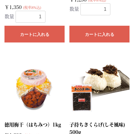
(税率8%込)
￥1,350
(税率8%込)
数量
数量
カートに入れる
カートに入れる
徳用梅干（はちみつ）1kg
子持ちきくらげ(しそ風味)
500g