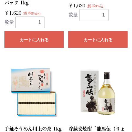
パック 1kg
￥1,620
(税率8%込)
￥1,620
(税率8%込)
数量
数量
カートに入れる
カートに入れる
手延そうめん川上の糸 1kg
貯蔵麦焼酎「龍馬伝（りょ