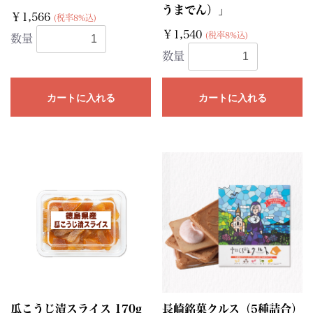
うまでん）」
￥1,566
(税率8%込)
￥1,540
(税率8%込)
数量
数量
カートに入れる
カートに入れる
瓜こうじ漬スライス 170g
長崎銘菓クルス（5種詰合）