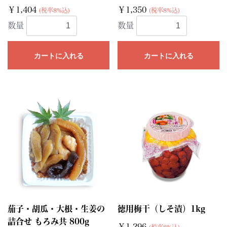
￥1,404
￥1,350
(税率8%込)
(税率8%込)
数量
数量
カートに入れる
カートに入れる
茄子・胡瓜・大根・生姜の
徳用梅干（しそ漬）1kg
詰合せ もろみ共 800g
￥1,296