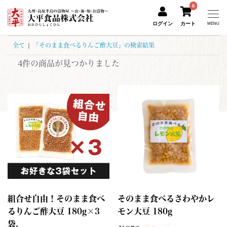
0
ログイン
カート
MENU
全て
|
「そのまま食べるりんご酢大豆」の検索結果
4件
の商品が見つかりました
組合せ自由！そのまま食べ
そのまま食べるさわやかレ
るりんご酢大豆 180g×3
モン大豆 180g
袋.