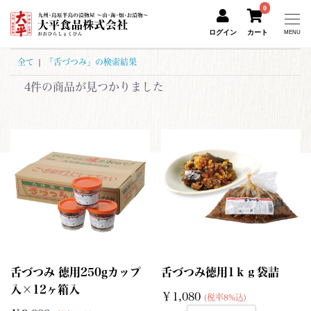
0
ログイン
カート
MENU
全て
|
「舌づつみ」の検索結果
4件
の商品が見つかりました
舌づつみ 徳用250gカップ
舌づつみ徳用1ｋｇ袋詰
入×12ヶ箱入
￥1,080
(税率8%込)