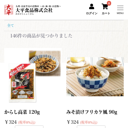
0
ログイン
カート
MENU
全て
146件
の商品が見つかりました
からし高菜 120g
みそ漬けフリカケ風 90g
￥324
￥324
(税率8%込)
(税率8%込)