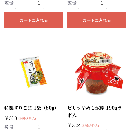
数量
数量
カートに入れる
カートに入れる
特製すりごま 1袋（80g）
ピリッ辛めし泥棒 190gツ
ボ入
￥313
(税率8%込)
￥302
(税率8%込)
数量