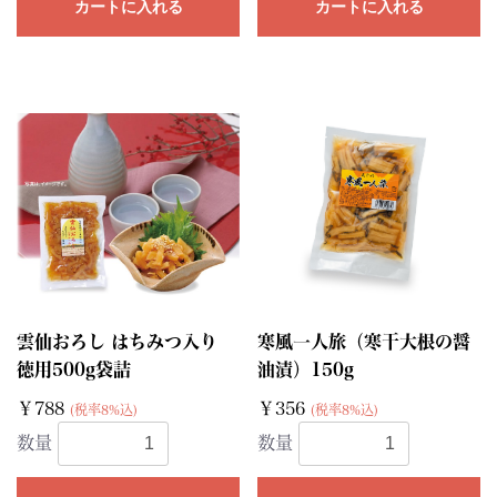
カートに入れる
カートに入れる
雲仙おろし はちみつ入り
寒風一人旅（寒干大根の醤
徳用500g袋詰
油漬）150g
￥788
￥356
(税率8%込)
(税率8%込)
数量
数量