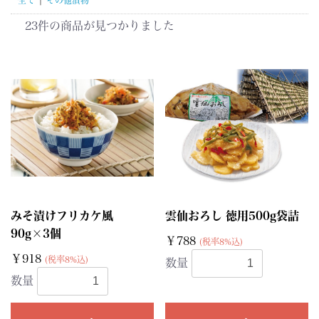
23件
の商品が見つかりました
みそ漬けフリカケ風
雲仙おろし 徳用500g袋詰
90g×3個
￥788
(税率8%込)
￥918
(税率8%込)
数量
数量