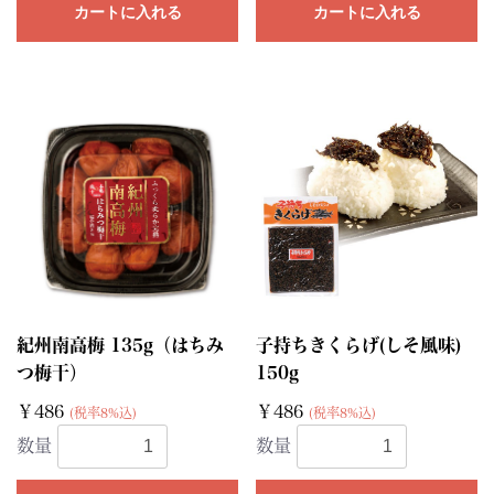
カートに入れる
カートに入れる
紀州南高梅 135g（はちみ
子持ちきくらげ(しそ風味)
つ梅干）
150g
￥486
￥486
(税率8%込)
(税率8%込)
数量
数量