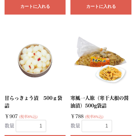
カートに入れる
カートに入れる
甘らっきょう漬 500ｇ袋
寒風一人旅（寒干大根の醤
詰
油漬）500g袋詰
￥907
￥788
(税率8%込)
(税率8%込)
数量
数量