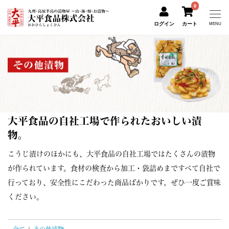
0
ログイン
カート
MENU
大平食品の自社工場で作られたおいしい漬
物。
こうじ漬けのほかにも、大平食品の自社工場ではたくさんの漬物
が作られています。食材の検査から加工・袋詰めまですべて自社で
行っており、安全性にこだわった商品ばかりです。ぜひ一度ご賞味
ください。
全て
|
その他漬物