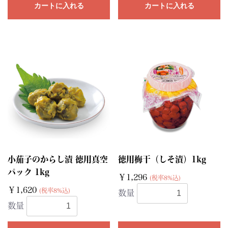
カートに入れる
カートに入れる
小茄子のからし漬 徳用真空
徳用梅干（しそ漬）1kg
パック 1kg
￥1,296
(税率8%込)
￥1,620
(税率8%込)
数量
数量