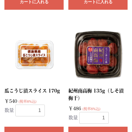
カートに入れる
カートに入れる
瓜こうじ漬スライス 170g
紀州南高梅 135g（しそ漬
梅干）
￥540
(税率8%込)
￥486
(税率8%込)
数量
数量