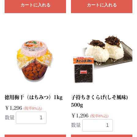
カートに入れる
カートに入れる
徳用梅干（はちみつ）1kg
子持ちきくらげ(しそ風味)
500g
￥1,296
(税率8%込)
￥1,296
(税率8%込)
数量
数量